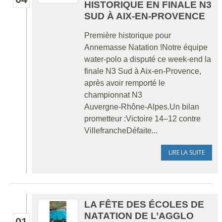
HISTORIQUE EN FINALE N3
SUD À AIX‑EN‑PROVENCE
Première historique pour
Annemasse Natation !Notre équipe
water‑polo a disputé ce week‑end la
finale N3 Sud à Aix‑en‑Provence,
après avoir remporté le
championnat N3
Auvergne‑Rhône‑Alpes.Un bilan
prometteur :Victoire 14–12 contre
VillefrancheDéfaite...
LIRE LA SUITE
LA FÊTE DES ÉCOLES DE
NATATION DE L’AGGLO
01