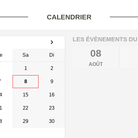
CALENDRIER
LES ÉVÈNEMENTS DU
08
e
Sa
Di
AOÛT
1
2
7
8
9
4
15
16
1
22
23
8
29
30