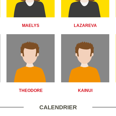
MAELYS
LAZAREVA
THEODORE
KAINUI
CALENDRIER