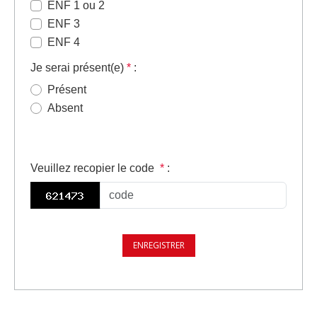
ENF 1 ou 2
ENF 3
ENF 4
Je serai présent(e)
*
:
Présent
Absent
Veuillez recopier le code
*
: